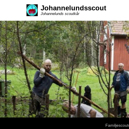
Johannelundsscout
Johannelunds scoutkår
Sekundär meny
Familjescout