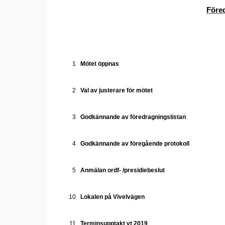
Föred
1
Mötet öppnas
2
Val av justerare för mötet
3
Godkännande av föredragningslistan
4
Godkännande av föregående protokoll
5
Anmälan ordf- /presidiebeslut
10
Lokalen på Vivelvägen
11
Terminsupptakt vt 2019