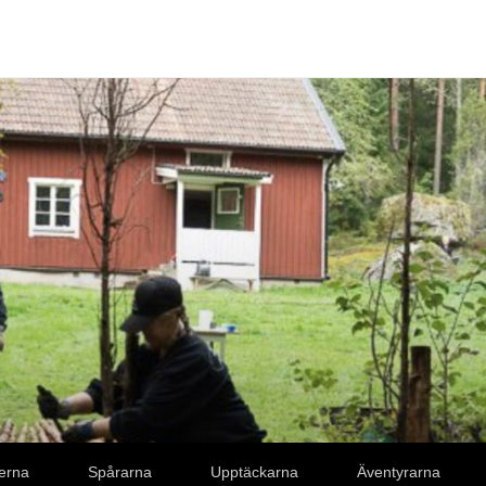
erna
Spårarna
Upptäckarna
Äventyrarna