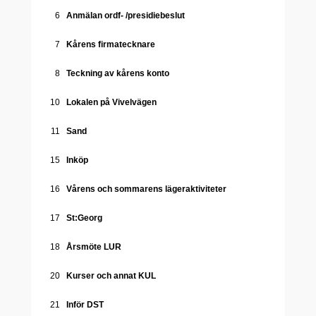
6
Anmälan ordf- /presidiebeslut
7
Kårens firmatecknare
8
Teckning av kårens konto
10
Lokalen på Vivelvägen
11
Sand
15
Inköp
16
Vårens och sommarens lägeraktiviteter
17
St:Georg
18
Årsmöte LUR
20
Kurser och annat KUL
21
Inför DST