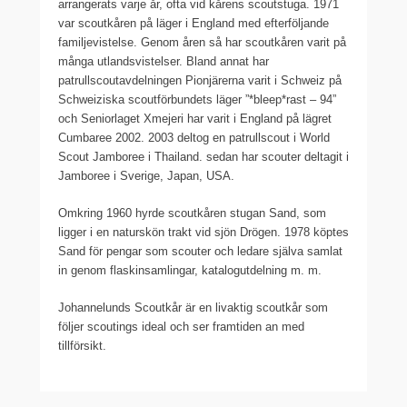
arrangerats varje år, ofta vid kårens scoutstuga. 1971
var scoutkåren på läger i England med efterföljande
familjevistelse. Genom åren så har scoutkåren varit på
många utlandsvistelser. Bland annat har
patrullscoutavdelningen Pionjärerna varit i Schweiz på
Schweiziska scoutförbundets läger ”*bleep*rast – 94”
och Seniorlaget Xmejeri har varit i England på lägret
Cumbaree 2002. 2003 deltog en patrullscout i World
Scout Jamboree i Thailand. sedan har scouter deltagit i
Jamboree i Sverige, Japan, USA.
Omkring 1960 hyrde scoutkåren stugan Sand, som
ligger i en naturskön trakt vid sjön Drögen. 1978 köptes
Sand för pengar som scouter och ledare själva samlat
in genom flaskinsamlingar, katalogutdelning m. m.
Johannelunds Scoutkår är en livaktig scoutkår som
följer scoutings ideal och ser framtiden an med
tillförsikt.